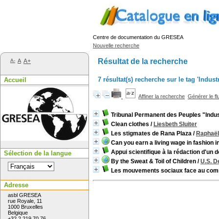
Centre de documentation du GRESEA
Nouvelle recherche
Résultat de la recherche
A-
A
A+
7 résultat(s) recherche sur le tag 'Indus
Accueil
Affiner la recherche
Générer le fl
Tribunal Permanent des Peuples "Indust
Clean clothes
/
Liesbeth Sluiter
Les stigmates de Rana Plaza
/
Raphaël
Can you earn a living wage in fashion in
Appui scientifique à la rédaction d'un 
Sélection de la langue
By the Sweat & Toil of Children
/
U.S. D
Les mouvements sociaux face au com
Adresse
asbl GRESEA
rue Royale, 11
1000 Bruxelles
Belgique
+32 2 219 70 76