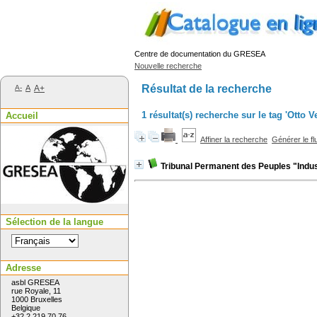
Centre de documentation du GRESEA
Nouvelle recherche
Résultat de la recherche
A-
A
A+
1 résultat(s) recherche sur le tag 'Otto 
Accueil
Affiner la recherche
Générer le fl
Tribunal Permanent des Peuples "Indust
Sélection de la langue
Adresse
asbl GRESEA
rue Royale, 11
1000 Bruxelles
Belgique
+32 2 219 70 76