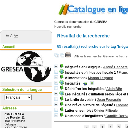
Centre de documentation du GRESEA
Nouvelle recherche
Résultat de la recherche
A-
A
A+
89 résultat(s) recherche sur le tag 'Inégal
Accueil
Affiner la recherche
Générer le flux r
Inégalités en Belgique
/
André Decoste
Inégalités et (in)justice fiscale 1
/
Franc
Alimentation
/
Manon Legrand
Inégalités
Déchiffrer les inégalités
/
Alain Bihr
Sélection de la langue
Les inégalités d’inflation selon l’âge et
Le jardin du voisin
/
Jean Fourastié
Une brève histoire de l'égalité
/
Thomas
Adresse
Lutter ensemble
/
Olivier Fillieule
asbl GRESEA
Un monde d'inégalitées
/
Camille Doriv
rue Royale, 11
1000 Bruxelles
Belgique
1
2
3
4
+32 2 219 70 76