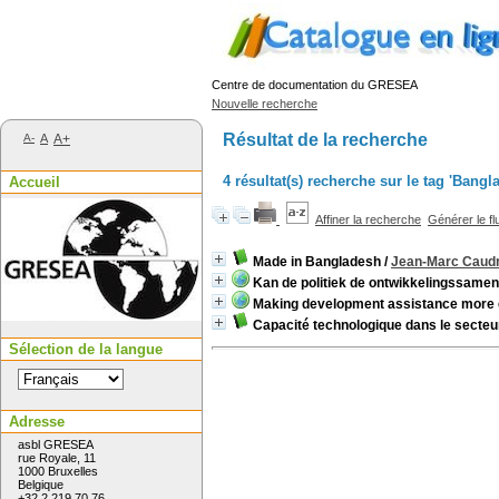
Centre de documentation du GRESEA
Nouvelle recherche
Résultat de la recherche
A-
A
A+
4 résultat(s) recherche sur le tag 'Bangl
Accueil
Affiner la recherche
Générer le fl
Made in Bangladesh
/
Jean-Marc Caud
Kan de politiek de ontwikkelingssame
Making development assistance more ef
Capacité technologique dans le secteu
Sélection de la langue
Adresse
asbl GRESEA
rue Royale, 11
1000 Bruxelles
Belgique
+32 2 219 70 76