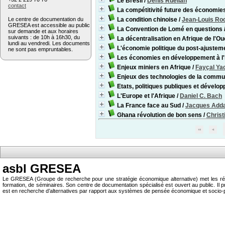
Le Brésil
/
Denis Ruellan
contact
La compétitivité future des économies
Le centre de documentation du
La condition chinoise
/
Jean-Louis Ro
GRESEA est accessible au public
La Convention de Lomé en questions
sur demande et aux horaires
suivants : de 10h à 16h30, du
La décentralisation en Afrique de l'Ou
lundi au vendredi. Les documents
L'économie politique du post-ajustem
ne sont pas empruntables.
Les économies en développement à l'h
Enjeux miniers en Afrique
/
Fayçal Ya
Enjeux des technologies de la commun
Etats, politiques publiques et développ
L'Europe et l'Afrique
/
Daniel C. Bach
La France face au Sud
/
Jacques Add
Ghana révolution de bon sens
/
Chris
asbl GRESEA
Le GRESEA (Groupe de recherche pour une stratégie économique alternative) met les résu
formation, de séminaires. Son centre de documentation spécialisé est ouvert au public.
est en recherche d’alternatives par rapport aux systèmes de pensée économique et socio-p