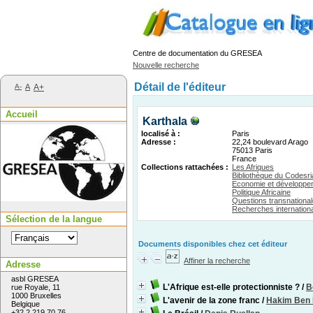
Centre de documentation du GRESEA
Nouvelle recherche
Détail de l'éditeur
A-
A
A+
Accueil
Karthala
localisé à :
Paris
Adresse :
22,24 boulevard Arago
75013 Paris
France
Collections rattachées :
Les Afriques
Bibliothèque du Codesri
Economie et développe
Politique Africaine
Questions transnationa
Recherches internation
Sélection de la langue
Documents disponibles chez cet éditeur
Affiner la recherche
Adresse
asbl GRESEA
L'Afrique est-elle protectionniste ?
/
B
rue Royale, 11
1000 Bruxelles
L'avenir de la zone franc
/
Hakim Ben
Belgique
+32 2 219 70 76