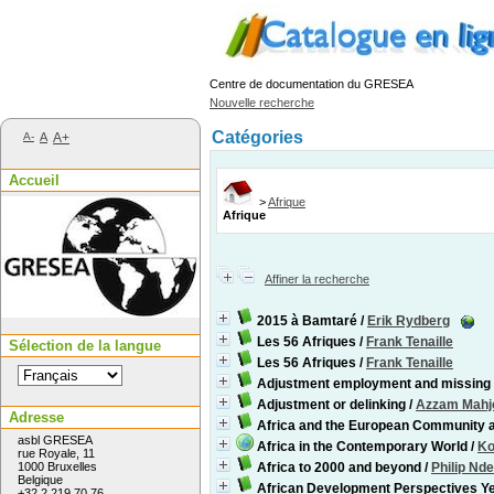
Centre de documentation du GRESEA
Nouvelle recherche
Catégories
A-
A
A+
Accueil
>
Afrique
Afrique
Affiner la recherche
2015 à Bamtaré
/
Erik Rydberg
Les 56 Afriques
/
Frank Tenaille
Sélection de la langue
Les 56 Afriques
/
Frank Tenaille
Adjustment employment and missing in
Adjustment or delinking
/
Azzam Mahj
Adresse
Africa and the European Community a
asbl GRESEA
Africa in the Contemporary World
/
Ko
rue Royale, 11
1000 Bruxelles
Africa to 2000 and beyond
/
Philip Nd
Belgique
African Development Perspectives Y
+32 2 219 70 76