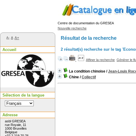
Centre de documentation du GRESEA
Nouvelle recherche
Résultat de la recherche
A-
A
A+
2 résultat(s) recherche sur le tag 'Eco
Accueil
Affiner la recherche
Générer le fl
La condition chinoise
/
Jean-Louis Roc
Chine
/
Collectif
Sélection de la langue
Adresse
asbl GRESEA
rue Royale, 11
1000 Bruxelles
Belgique
+32 2 219 70 76