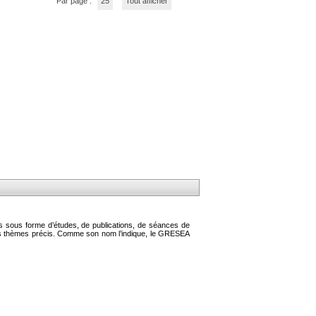
Par page :
25
Tout afficher
s sous forme d’études, de publications, de séances de
des thèmes précis. Comme son nom l’indique, le GRESEA