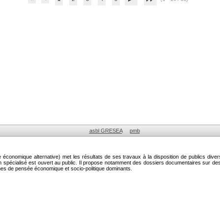
asbl GRESEA
pmb
onomique alternative) met les résultats de ses travaux à la disposition de publics diver
on spécialisé est ouvert au public. Il propose notamment des dossiers documentaires sur 
mes de pensée économique et socio-politique dominants.