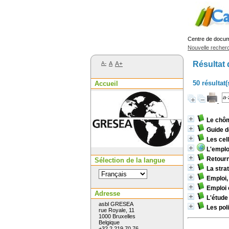
Centre de docu
Nouvelle recher
Résultat 
A-
A
A+
50 résultat(
Accueil
Le chôm
Guide d
Les cel
L'emplo
Retourn
Sélection de la langue
La stra
Emploi
Emploi 
Adresse
L'étude
asbl GRESEA
Les pol
rue Royale, 11
1000 Bruxelles
Belgique
+32 2 219 70 76