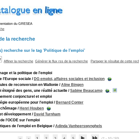
mentation du GRESEA
che
de la recherche
s) recherche sur le tag 'Politique de l'emploi'
Affiner la recherche
Générer le flux rss de la recherche
Partager le résultat de cette re
age et la politique de l'emploi
e l'Europe sociale
/
DG emploi, affaires sociales et inclusion
lules de reconversion en Wallonie
/
Aline Bingen
i éloigné des gens, une réalité actuelle
/
Sabine Beaucamp
ement conjoncturel et emploi
tégie européenne pour l'emploi
/
Bernard Conter
, chômage
/
Henri Houben
et développement
/
David Turnham
 de l'OCDE sur l'emploi
itiques de l'emploi en Belgique
/
Adinda Vanheerswynghels
1
2
3
4
5
(1 - 10 / 50)