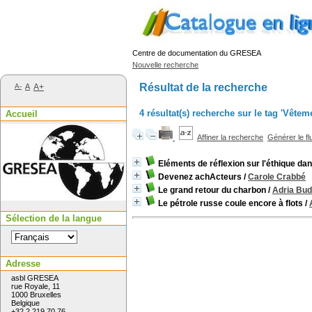
Centre de documentation du GRESEA
Nouvelle recherche
Résultat de la recherche
A-
A
A+
4 résultat(s) recherche sur le tag 'Vêtem
Accueil
Affiner la recherche
Générer le fl
Eléments de réflexion sur l'éthique da
Devenez achActeurs
/
Carole Crabbé
Le grand retour du charbon
/
Adria Bud
Le pétrole russe coule encore à flots
/
Sélection de la langue
Adresse
asbl GRESEA
rue Royale, 11
1000 Bruxelles
Belgique
+32 2 219 70 76