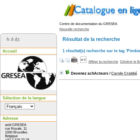
Centre de documentation du GRESEA
Nouvelle recherche
Résultat de la recherche
A-
A
A+
1 résultat(s) recherche sur le tag 'Pimkie
Accueil
Affiner la recherche
Générer le fl
Devenez achActeurs
/
Carole Crabbé
Sélection de la langue
Adresse
asbl GRESEA
rue Royale, 11
1000 Bruxelles
Belgique
+32 2 219 70 76