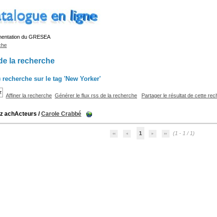
mentation du GRESEA
che
de la recherche
s) recherche sur le tag 'New Yorker'
Affiner la recherche
Générer le flux rss de la recherche
Partager le résultat de cette re
z achActeurs
/
Carole Crabbé
1
(1 - 1 / 1)