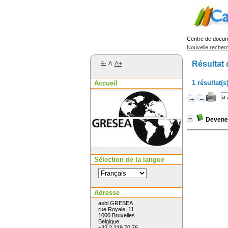
Centre de docu
Nouvelle recher
Résultat 
A-
A
A+
1 résultat(
Accueil
Devene
Sélection de la langue
Adresse
asbl GRESEA
rue Royale, 11
1000 Bruxelles
Belgique
+32 2 219 70 76