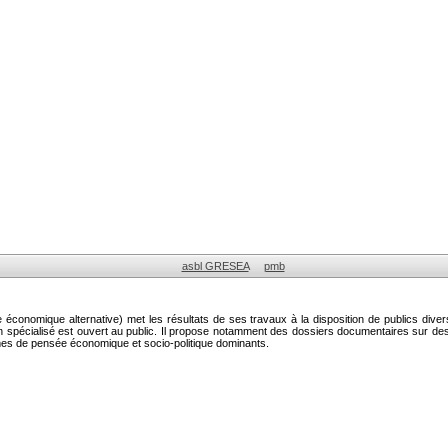
asbl GRESEA
pmb
onomique alternative) met les résultats de ses travaux à la disposition de publics diver
on spécialisé est ouvert au public. Il propose notamment des dossiers documentaires sur 
mes de pensée économique et socio-politique dominants.