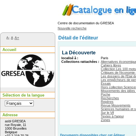
Centre de documentation du GRESEA
Nouvelle recherche
Détail de l'éditeur
A-
A
A+
Accueil
La Découverte
localisé à :
Paris
Collections rattachées :
Alternatives économiqu
Cahiers libres
Collection Les 100 mots 
Critiques de l'économie 
Les dossiers de l'Etat 
Les empêcheurs de pen
Essais
Hors collection Scienc
Mouvements des idées e
Poche
Sélection de la langue
Recherches
Repères
Revue Mouvements
Sciences humaines et s
Sur le Vif
Adresse
Textes à l'appui
Zones
asbl GRESEA
rue Royale, 11
1000 Bruxelles
Belgique
Documents disponibles chez cet éditeur
+32 2 219 70 76