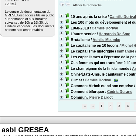
contact
Affiner la recherche
Le centre de documentation du
GRESEA est accessible au public
10 ans après la crise
/
Camille Dorival
sur demande et aux horaires
Les 100 mots du développement et du
suivants : de 10h à 16h30, du
lundi au vendredi. Les documents
1968-2018
/
Camille Dorival
ne sont pas empruntables.
L'autre sentier
/
Hernando De Soto
Brutalisme
/
Achille Mbembe
Le capitalisme en 10 leçons
/
Michel 
Le capitalisme historique
/
Immanuel W
Les capitalismes à l'épreuve de la p
Ces femmes qui ont transformé l'éc
Le champignon de la fin du monde
/
An
Chine/États-Unis, le capitalisme contr
Climat
/
Camille Dorival
Comment Airbnb étend son emprise
/
Comment bifurquer
/
Cédric Durand
Commun
/
Pierre Dardot
1
2
3
4
asbl GRESEA