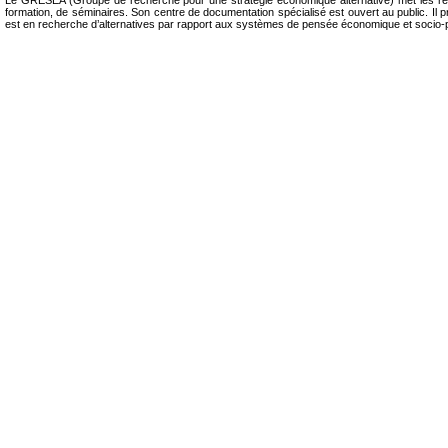
Le GRESEA (Groupe de recherche pour une stratégie économique alternative) met les résu
formation, de séminaires. Son centre de documentation spécialisé est ouvert au public.
est en recherche d’alternatives par rapport aux systèmes de pensée économique et socio-p