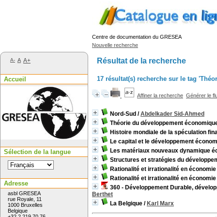
Centre de documentation du GRESEA
Nouvelle recherche
Résultat de la recherche
A-
A
A+
17 résultat(s) recherche sur le tag 'Thé
Accueil
Affiner la recherche
Générer le fl
Nord-Sud
/
Abdelkader Sid-Ahmed
Théorie du développement économiqu
Histoire mondiale de la spéculation fin
Le capital et le développement économ
Les matériaux nouveaux dynamique éc
Sélection de la langue
Structures et stratégies du développ
Rationalité et irrationalité en économie
Rationalité et irrationalité en économie
Adresse
360 - Développement Durable, dévelo
asbl GRESEA
Berthet
rue Royale, 11
La Belgique
/
Karl Marx
1000 Bruxelles
Belgique
+32 2 219 70 76