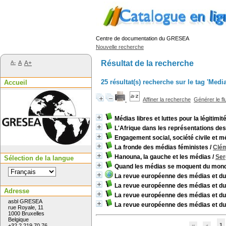
Centre de documentation du GRESEA
Nouvelle recherche
Résultat de la recherche
A-
A
A+
25 résultat(s) recherche sur le tag 'Medi
Accueil
Affiner la recherche
Générer le fl
Médias libres et luttes pour la légitimit
L'Afrique dans les représentations de
Engagement social, société civile et m
La fronde des médias féministes
/
Clém
Hanouna, la gauche et les médias
/
Ser
Sélection de la langue
Quand les médias se moquent du mon
La revue européenne des médias et d
La revue européenne des médias et d
Adresse
La revue européenne des médias et d
asbl GRESEA
La revue européenne des médias et d
rue Royale, 11
1000 Bruxelles
Belgique
1
+32 2 219 70 76