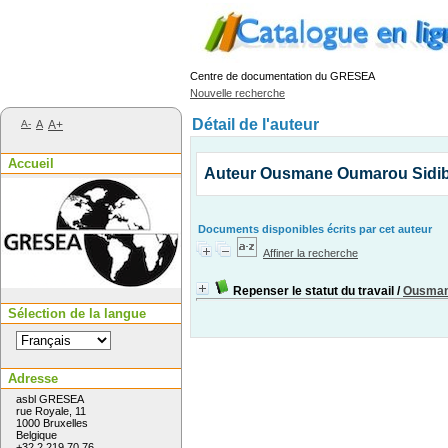
Centre de documentation du GRESEA
Nouvelle recherche
Détail de l'auteur
A-
A
A+
Accueil
Auteur Ousmane Oumarou Sidi
Documents disponibles écrits par cet auteur
Affiner la recherche
Repenser le statut du travail
/
Ousman
Sélection de la langue
Adresse
asbl GRESEA
rue Royale, 11
1000 Bruxelles
Belgique
+32 2 219 70 76