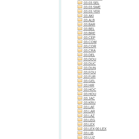
03.03.SEL
03.03.SWE
03.03.YER
03.AKI
03.ALB
03.BAR
03.BEL
03.BRE
03.CEP
03.COM
03.COR
03.CRA
03.DEL
03.DOU
03.DUC
03.DUN
03.FOU
03.FUR
03.GEL
03.HIR
03.HOC
03.HOU
03.JAC
03.KRU
03.LAF
03.LAR
03.LAZ
03.LEG
03.LEX
03.LEX;00.LEX
03.LIB
03.LUZ