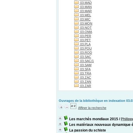
03.MAD
03.MAN
03.MAR
03.MEL
03.MIC
03.MON
03.NOT
03.OMA
03.PER
03.PET
03.PLA
03.POU
03.ROD
03.SAC
03.SAC/1
03.SAM
03.SFA
03.TRA
03.ZAC
03.ZAN
03.ZAR
Ouvrages de la bibliothèque en indexation 03.0
Affiner la recherche
Les marchés mondiaux 2015
/
Philip
Les matériaux nouveaux dynamique é
La passion du schiste