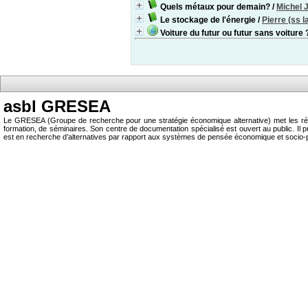
Quels métaux pour demain?
/
Michel 
Le stockage de l'énergie
/
Pierre (ss l
Voiture du futur ou futur sans voiture 
asbl GRESEA
Le GRESEA (Groupe de recherche pour une stratégie économique alternative) met les résu
formation, de séminaires. Son centre de documentation spécialisé est ouvert au public.
est en recherche d’alternatives par rapport aux systèmes de pensée économique et socio-p