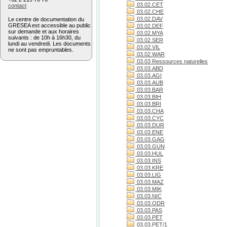
03.02.CET
contact
03.02.CHE
03.02.DAV
Le centre de documentation du
GRESEA est accessible au public
03.02.DEF
sur demande et aux horaires
03.02.MYA
suivants : de 10h à 16h30, du
03.02.SER
lundi au vendredi. Les documents
03.02.VIL
ne sont pas empruntables.
03.02.WAR
03.03 Ressources naturelles
03.03.ABD
03.03.AGI
03.03.AUB
03.03.BAR
03.03.BIH
03.03.BRI
03.03.CHA
03.03.CYC
03.03.DUR
03.03.ENE
03.03.GAG
03.03.GUN
03.03.HUL
03.03.INS
03.03.KRE
03.03.LIG
03.03.MAZ
03.03.MIK
03.03.NIC
03.03.ODR
03.03.PAS
03.03.PET
03.03.PET/1