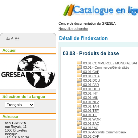
Centre de documentation du GRESEA
Nouvelle recherche
Détail de l'indexation
A-
A
A+
Accueil
03.03 - Produits de base
03.01 COMMERCE / MONDIALISATIO
03.01 - Commerce/Généralités
03.01.CAP
03.01.CHA
03.01.DOU
03.01.FAR
03.01.HOU
03.01.INT
Sélection de la langue
03.01.MIK
03.01.NEZ
03.01.TAN
03.01.TEF
03.01.TIL
Adresse
03.01.WOR
asbl GRESEA
03.01.ZAC
rue Royale, 11
03.01ZAC
1000 Bruxelles
03.02 Accords Commerciaux
Belgique
03.02.CAP
+32 2 219 70 76