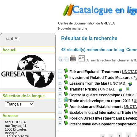
Centre de documentation du GRESEA
Nouvelle recherche
Résultat de la recherche
A-
A
A+
48 résultat(s) recherche sur le tag 'Com
Accueil
Affiner la recherche
Générer le fl
Fair and Equitable Treatment
/
UNCTA
Investment-Related Trade Measures
/
Lessons from the Mai
/
UNCTAD
Transfer Pricing
/
UNCTAD
Contre la guerre économique
/
Cédric 
Sélection de la langue
Trade and development report 2011
/
U
Admission and Establishment
/
UNCT
Ecolabelling and International Trade
/
V
Adresse
Foreign Direct Investment and Develo
asbl GRESEA
International development cooperation
rue Royale, 11
1000 Bruxelles
Belgique
1
2
+32 2 219 70 76