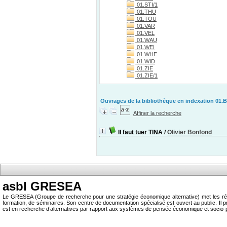
01.STI/1
01.THU
01.TOU
01.VAR
01.VEL
01.WAU
01.WEI
01.WHE
01.WID
01.ZIE
01.ZIE/1
Ouvrages de la bibliothèque en indexation 01
Affiner la recherche
Il faut tuer TINA
/
Olivier Bonfond
asbl GRESEA
Le GRESEA (Groupe de recherche pour une stratégie économique alternative) met les résu
formation, de séminaires. Son centre de documentation spécialisé est ouvert au public.
est en recherche d’alternatives par rapport aux systèmes de pensée économique et socio-p