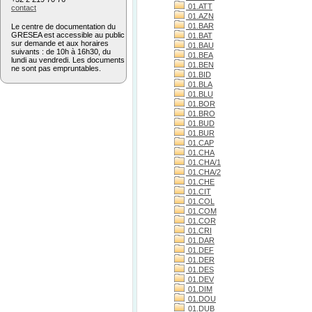
01.ATT
contact
01.AZN
01.BAR
Le centre de documentation du
GRESEA est accessible au public
01.BAT
sur demande et aux horaires
01.BAU
suivants : de 10h à 16h30, du
01.BEA
lundi au vendredi. Les documents
01.BEN
ne sont pas empruntables.
01.BID
01.BLA
01.BLU
01.BOR
01.BRO
01.BUD
01.BUR
01.CAP
01.CHA
01.CHA/1
01.CHA/2
01.CHE
01.CIT
01.COL
01.COM
01.COR
01.CRI
01.DAR
01.DEF
01.DER
01.DES
01.DEV
01.DIM
01.DOU
01.DUB