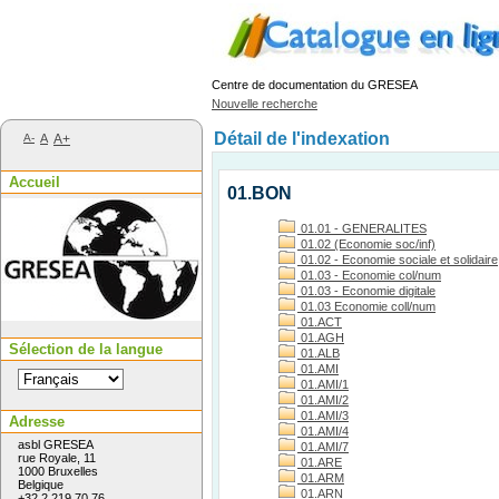
Centre de documentation du GRESEA
Nouvelle recherche
Détail de l'indexation
A-
A
A+
Accueil
01.BON
01.01 - GENERALITES
01.02 (Economie soc/inf)
01.02 - Economie sociale et solidaire
01.03 - Economie col/num
01.03 - Economie digitale
01.03 Economie coll/num
01.ACT
01.AGH
Sélection de la langue
01.ALB
01.AMI
01.AMI/1
01.AMI/2
01.AMI/3
Adresse
01.AMI/4
asbl GRESEA
01.AMI/7
rue Royale, 11
01.ARE
1000 Bruxelles
01.ARM
Belgique
01.ARN
+32 2 219 70 76