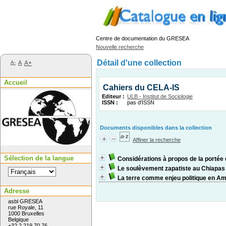
Centre de documentation du GRESEA
Nouvelle recherche
Détail d'une collection
A-
A
A+
Accueil
Cahiers du CELA-IS
Editeur :
ULB - Institut de Sociologie
ISSN :
pas d'ISSN
Documents disponibles dans la collection
Affiner la recherche
Sélection de la langue
Considérations à propos de la portée
Le soulèvement zapatiste au Chiapas
La terre comme enjeu politique en Am
Adresse
asbl GRESEA
rue Royale, 11
1000 Bruxelles
Belgique
+32 2 219 70 76