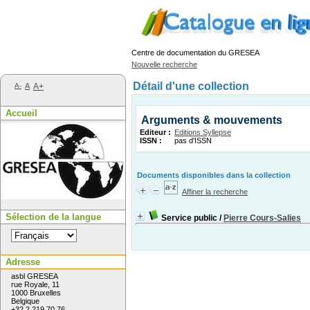
Centre de documentation du GRESEA
Nouvelle recherche
Détail d'une collection
A-
A
A+
Accueil
Arguments & mouvements
Editeur :
Editions Syllepse
ISSN :
pas d'ISSN
Documents disponibles dans la collection
Affiner la recherche
Sélection de la langue
Service public
/
Pierre Cours-Salies
Adresse
asbl GRESEA
rue Royale, 11
1000 Bruxelles
Belgique
+32 2 219 70 76