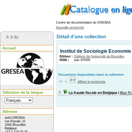
Centre de documentation du GRESEA
Nouvelle recherche
Détail d'une collection
A-
A
A+
Accueil
Institut de Sociologie Economie 
Editeur :
Editions de l'université de Bruxelles
ISSN :
pas d'ISSN
Documents disponibles dans la collection
Affiner la recherche
Sélection de la langue
La fraude fiscale en Belgique
/
Max Fr
Adresse
asbl GRESEA
rue Royale, 11
1000 Bruxelles
Belgique
+32 2 219 70 76