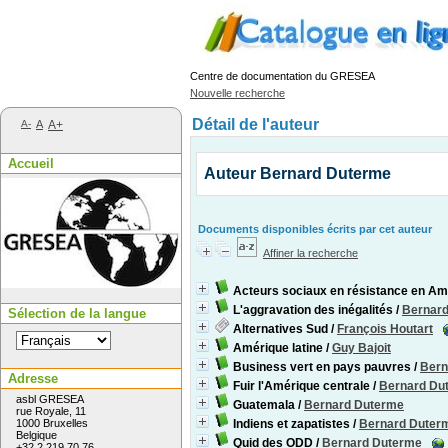
Centre de documentation du GRESEA
Nouvelle recherche
Détail de l'auteur
A-
A
A+
Accueil
Auteur Bernard Duterme
Documents disponibles écrits par cet auteur
Affiner la recherche
Acteurs sociaux en résistance en Amé
L'aggravation des inégalités
/
Bernar
Sélection de la langue
Alternatives Sud
/
François Houtart
Amérique latine
/
Guy Bajoit
Business vert en pays pauvres
/
Bern
Adresse
Fuir l'Amérique centrale
/
Bernard Du
asbl GRESEA
Guatemala
/
Bernard Duterme
rue Royale, 11
1000 Bruxelles
Indiens et zapatistes
/
Bernard Duter
Belgique
Quid des ODD
/
Bernard Duterme
+32 2 219 70 76