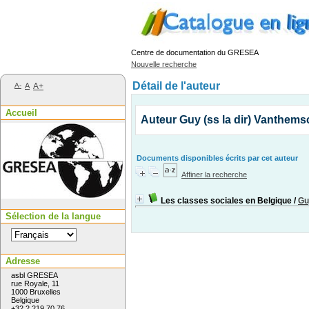
Centre de documentation du GRESEA
Nouvelle recherche
Détail de l'auteur
A-
A
A+
Accueil
Auteur Guy (ss la dir) Vanthem
Documents disponibles écrits par cet auteur
Affiner la recherche
Les classes sociales en Belgique
/
Gu
Sélection de la langue
Adresse
asbl GRESEA
rue Royale, 11
1000 Bruxelles
Belgique
+32 2 219 70 76