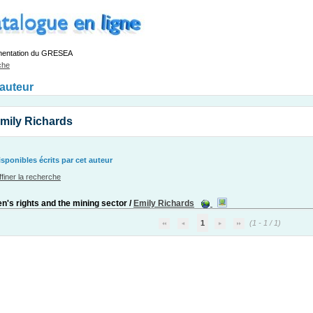
mentation du GRESEA
che
'auteur
mily Richards
ponibles écrits par cet auteur
ffiner la recherche
en's rights and the mining sector
/
Emily Richards
1
(1 - 1 / 1)