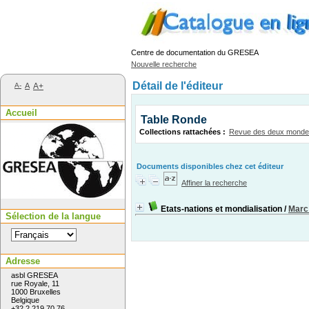
Centre de documentation du GRESEA
Nouvelle recherche
Détail de l'éditeur
A-
A
A+
Accueil
Table Ronde
Collections rattachées :
Revue des deux mond
Documents disponibles chez cet éditeur
Affiner la recherche
Etats-nations et mondialisation
/
Marc 
Sélection de la langue
Adresse
asbl GRESEA
rue Royale, 11
1000 Bruxelles
Belgique
+32 2 219 70 76