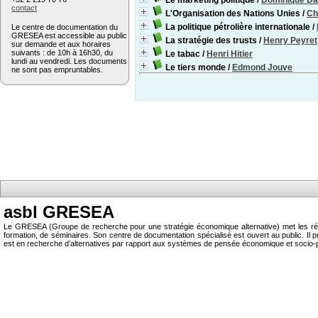
Le marketing politique
/
Dominique Da
contact
L'Organisation des Nations Unies
/
Ch
La politique pétrolière internationale
/
Le centre de documentation du
GRESEA est accessible au public
La stratégie des trusts
/
Henry Peyret
sur demande et aux horaires
suivants : de 10h à 16h30, du
Le tabac
/
Henri Hitier
lundi au vendredi. Les documents
Le tiers monde
/
Edmond Jouve
ne sont pas empruntables.
asbl GRESEA
Le GRESEA (Groupe de recherche pour une stratégie économique alternative) met les résu
formation, de séminaires. Son centre de documentation spécialisé est ouvert au public.
est en recherche d’alternatives par rapport aux systèmes de pensée économique et socio-p