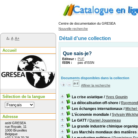
Centre de documentation du GRESEA
Nouvelle recherche
Détail d'une collection
A-
A
A+
Accueil
Que sais-je?
Editeur :
PUF
ISSN :
pas d'ISSN
Documents disponibles dans la collection
Affiner la recherche
Sélection de la langue
La crise asiatique
/
Yves Gounin
La délocalisation off-shore
/
Raymond-
Les échanges internationaux
/
Michel
L'économie mondiale
/
Sylvain Wickh
Adresse
Le GATT
/
Daniel Jouanneau
asbl GRESEA
La grande industrie chimique organiq
rue Royale, 11
1000 Bruxelles
Les Marchés mondiaux des matières
Belgique
+32 2 219 70 76