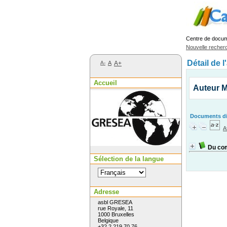
Centre de docu
Nouvelle recher
Détail de l
A-
A
A+
Accueil
Auteur M
Documents dis
A
Du co
Sélection de la langue
Adresse
asbl GRESEA
rue Royale, 11
1000 Bruxelles
Belgique
+32 2 219 70 76