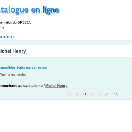
mentation du GRESEA
che
'auteur
ichel Henry
ponibles écrits par cet auteur
ffiner la recherche
mmunisme au capitalisme
/
Michel Henry
1
(1 - 1 / 1)