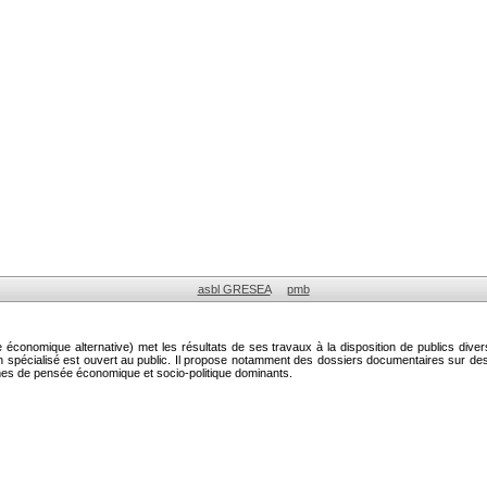
asbl GRESEA
pmb
onomique alternative) met les résultats de ses travaux à la disposition de publics diver
on spécialisé est ouvert au public. Il propose notamment des dossiers documentaires sur 
mes de pensée économique et socio-politique dominants.