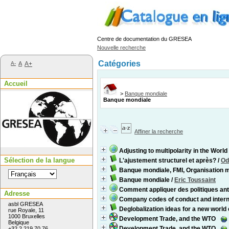
Centre de documentation du GRESEA
Nouvelle recherche
Catégories
A-
A
A+
Accueil
>
Banque mondiale
Banque mondiale
Affiner la recherche
Adjusting to multipolarity in the Wor
Sélection de la langue
L'ajustement structurel et après?
/
Odi
Banque mondiale, FMI, Organisation
Banque mondiale
/
Eric Toussaint
Comment appliquer des politiques anti
Adresse
Company codes of conduct and intern
asbl GRESEA
Deglobalization ideas for a new worl
rue Royale, 11
1000 Bruxelles
Development Trade, and the WTO
Belgique
Development Trade, and the WTO
+32 2 219 70 76