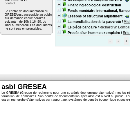
contact
Financing ecological destruction
Fonds monétaire international, Banq
Le centre de documentation du
GRESEA est accessible au public
Lessons of structural adjustment
sur demande et aux horaires
suivants : de 10h à 16h30, du
La mondialisation de la pauvreté
/
Mic
lundi au vendredi. Les documents
Le piège bancaire
/
Richard W. Lomba
ne sont pas empruntables.
Procès d'un homme exemplaire
/
Eric
1
asbl GRESEA
Le GRESEA (Groupe de recherche pour une stratégie économique alternative) met les résu
formation, de séminaires. Son centre de documentation spécialisé est ouvert au public.
est en recherche d’alternatives par rapport aux systèmes de pensée économique et socio-p