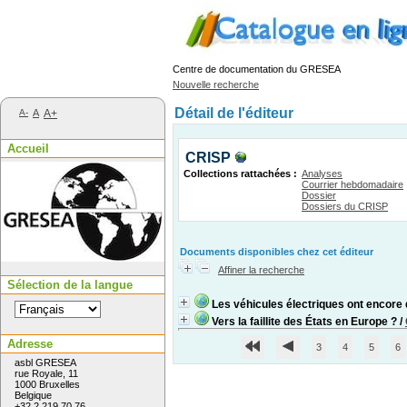
Centre de documentation du GRESEA
Nouvelle recherche
Détail de l'éditeur
A-
A
A+
Accueil
CRISP
Collections rattachées :
Analyses
Courrier hebdomadaire
Dossier
Dossiers du CRISP
Documents disponibles chez cet éditeur
Affiner la recherche
Sélection de la langue
Les véhicules électriques ont encore 
Vers la faillite des États en Europe ?
/
Adresse
3
4
5
6
asbl GRESEA
rue Royale, 11
1000 Bruxelles
Belgique
+32 2 219 70 76