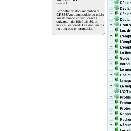
Déclar
contact
Déclar
Le centre de documentation du
Déclara
GRESEA est accessible au public
sur demande et aux horaires
Déclara
suivants : de 10h à 16h30, du
Droit s
lundi au vendredi. Les documents
ne sont pas empruntables.
Les dr
L'empl
L'empl
L'empl
La fle
Guide 
Introd
Le mon
Une mo
la neg
La nég
L'OIT 
Profit
Promou
Protec
Rappor
Redre
Réduire
Les rè