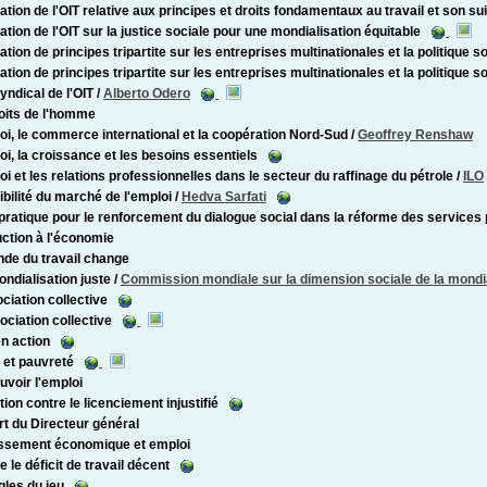
ation de l'OIT relative aux principes et droits fondamentaux au travail et son sui
ation de l'OIT sur la justice sociale pour une mondialisation équitable
tion de principes tripartite sur les entreprises multinationales et la politique s
tion de principes tripartite sur les entreprises multinationales et la politique s
yndical de l'OIT
/
Alberto Odero
oits de l'homme
oi, le commerce international et la coopération Nord-Sud
/
Geoffrey Renshaw
oi, la croissance et les besoins essentiels
oi et les relations professionnelles dans le secteur du raffinage du pétrole
/
ILO
xibilité du marché de l'emploi
/
Hedva Sarfati
pratique pour le renforcement du dialogue social dans la réforme des services 
uction à l'économie
de du travail change
ndialisation juste
/
Commission mondiale sur la dimension sociale de la mondia
ociation collective
ociation collective
en action
s et pauvreté
voir l'emploi
tion contre le licenciement injustifié
t du Directeur général
ssement économique et emploi
 le déficit de travail décent
gles du jeu