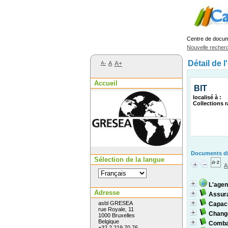
Centre de docu
Nouvelle recher
Détail de l
A-
A
A+
Accueil
BIT
localisé à :
Collections r
Documents dis
Sélection de la langue
A
L'agen
Adresse
Assura
asbl GRESEA
Capaci
rue Royale, 11
Change
1000 Bruxelles
Belgique
Combat
+32 2 219 70 76