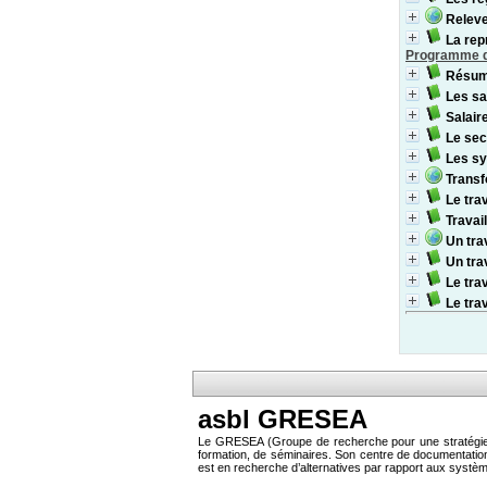
Relever
La rep
Programme de
Résumé
Les sa
Salair
Le sec
Les sy
Trans
Le tra
Travai
Un tra
Un tra
Le tra
Le tra
asbl GRESEA
Le GRESEA (Groupe de recherche pour une stratégie éc
formation, de séminaires. Son centre de documentati
est en recherche d’alternatives par rapport aux systè