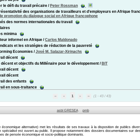
 le défi du travail précaire
/
Peter Rossman
résentativité des organisations de travailleurs et d'employeurs en Afrique fr
 promotion du dialogue social en Afrique francophone
s des normes internationales du travail
laires
es minima
teur informel en Afrique
/
Carlos Maldonado
ndicats et les stratégies de réduction de la pauvreté
forming Economies
/
José M. Salazar-Xirinachs
vail décent
l décent et objectifs du Millénaire pour le développement
/
BIT
vail décent
vail décent
vail des enfants
vail en sous-traitance
1
(1 - 43 / 43)
asbl GRESEA
pmb
onomique alternative) met les résultats de ses travaux à la disposition de publics diver
on spécialisé est ouvert au public. Il propose notamment des dossiers documentaires sur 
mes de pensée économique et socio-politique dominants.