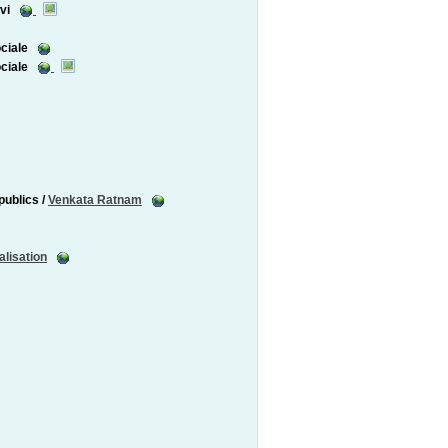
vi
ociale
ociale
publics
/
Venkata Ratnam
lisation