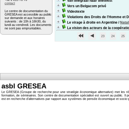
Van telegraaf naar teletekst
contact
Vers un Belgacom privé
Le centre de documentation du
Videotexte
GRESEA est accessible au public
Violations des Droits de l'Homme et D
sur demande et aux horaires
suivants : de 10h à 16h30, du
Le virage à droite en Argentine
/
Natal
lundi au vendredi. Les documents
La vision des acteurs de la coopératio
ne sont pas empruntables.
23
24
25
asbl GRESEA
Le GRESEA (Groupe de recherche pour une stratégie économique alternative) met les résu
formation, de séminaires. Son centre de documentation spécialisé est ouvert au public.
est en recherche d’alternatives par rapport aux systèmes de pensée économique et socio-p