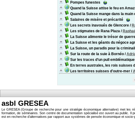
Pompes funestes
Quand la Suisse attise le feu en Amaz
Quand la Suisse mange dans la main 
Salaires de misère et précarité
Les secrets inavoués de Glencore
/
R
Les stigmates de Rana Plaza
/
Raphaë
La Suisse alimente le trésor de guerr
La Suisse et les géants du négoce agr
La Suisse, un paradis pour la crimina
Sur la route de la suie à Bornéo
/
Adri
Sur les traces d’un pull emblématique
En terres australes, les rois suisses
Les territoires suisses d'outre-mer
/
A
asbl GRESEA
Le GRESEA (Groupe de recherche pour une stratégie économique alternative) met les résu
formation, de séminaires. Son centre de documentation spécialisé est ouvert au public.
est en recherche d’alternatives par rapport aux systèmes de pensée économique et socio-p