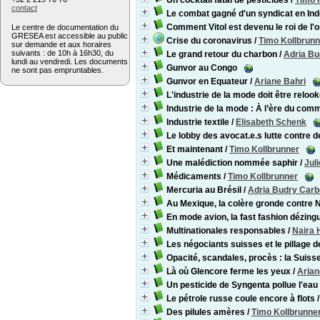
Un cocktail fatal de pesticides
/
Timo 
contact
Le combat gagné d'un syndicat en In
Comment Vitol est devenu le roi de l'
Le centre de documentation du
GRESEA est accessible au public
Crise du coronavirus
/
Timo Kollbrunn
sur demande et aux horaires
suivants : de 10h à 16h30, du
Le grand retour du charbon
/
Adria Bu
lundi au vendredi. Les documents
Gunvor au Congo
ne sont pas empruntables.
Gunvor en Equateur
/
Ariane Bahri
L'industrie de la mode doit être reloo
Industrie de la mode : À l’ère du com
Industrie textile
/
Elisabeth Schenk
Le lobby des avocat.e.s lutte contre d
Et maintenant
/
Timo Kollbrunner
Une malédiction nommée saphir
/
Jul
Médicaments
/
Timo Kollbrunner
Mercuria au Brésil
/
Adria Budry Carb
Au Mexique, la colère gronde contre 
En mode avion, la fast fashion dézingu
Multinationales responsables
/
Naira 
Les négociants suisses et le pillage 
Opacité, scandales, procès : la Suiss
Là où Glencore ferme les yeux
/
Arian
Un pesticide de Syngenta pollue l'eau
Le pétrole russe coule encore à flots
Des pilules amères
/
Timo Kollbrunne