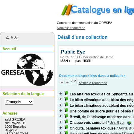
Centre de documentation du GRESEA
Nouvelle recherche
Détail d'une collection
A-
A
A+
Accueil
Public Eye
Editeur :
DB - Déclaration de Berne
ISSN :
pas d'ISSN
Documents disponibles dans la collection
Affiner la recherche
Sélection de la langue
Les affaires toxiques de Syngenta au 
Le bilan climatique accablant des né
Le bilan climatique accablant des né
Une bombe de sucre pour les bébés
/
Adresse
Brésil, de l’esclavage moderne dans l
asbl GRESEA
Chaque voix compte !
/
Urs Rybi
rue Royale, 11
1000 Bruxelles
Chiquita, bananes toxiques
/
Adria Bu
Belgique
+32 2 219 70 76