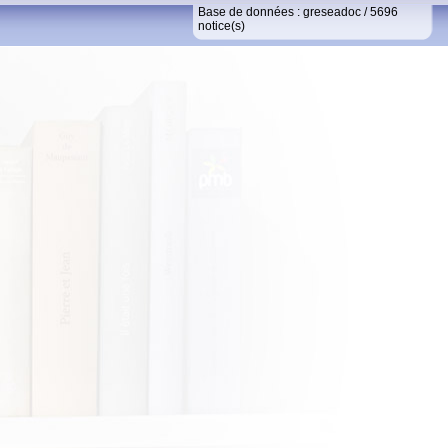
Base de données :
greseadoc
/
5696
notice(s)