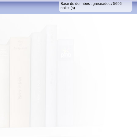
Base de données :
greseadoc
/
5696
notice(s)